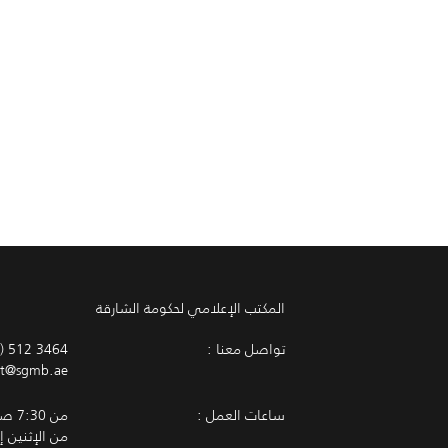
المكتب الإعلامي لحكومة الشارقة
تواصل معنا :
) 512 3464
t@sgmb.ae
ساعات العمل :
من 7:30 صباحاً - 3:30 مساءً
من الإثنين 